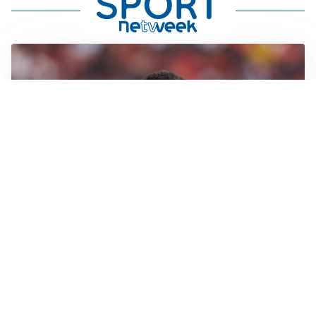
AFFARE IN CHIUSURA
Barcellona, colpo Rodri: battuto il Real Madrid
MOTIVATO
Douglas Luiz dice no all’Everton e punta sulla
Juventus