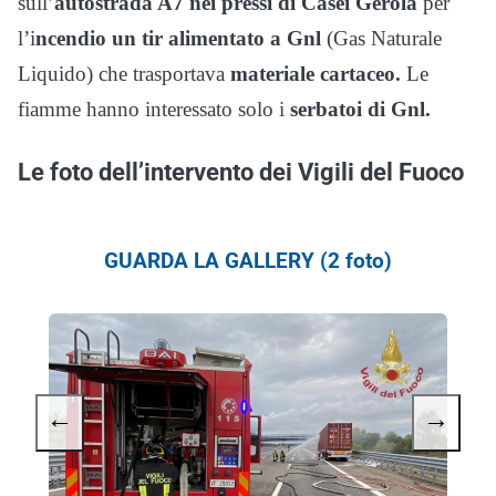
sull’
autostrada A7 nei pressi di Casei Gerola
per
l’i
ncendio un tir alimentato a Gnl
(Gas Naturale
Liquido) che trasportava
materiale cartaceo.
Le
fiamme hanno interessato solo i
serbatoi di Gnl.
Le foto dell’intervento dei Vigili del Fuoco
GUARDA LA GALLERY (2 foto)
←
→