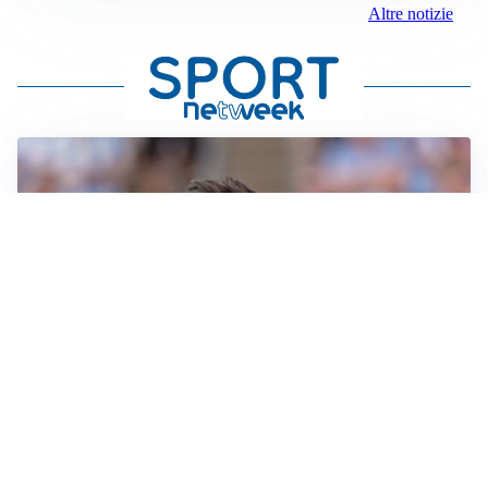
Altre notizie
IL NOME NUOVO
Napoli, Musso resta un’opzione per la porta