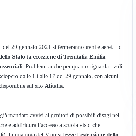
21 del 29 gennaio 2021 si fermeranno treni e aerei. Lo
ello Stato
(
a eccezione di
Trenitalia Emilia
essenziali
. Problemi anche per quanto riguarda i voli.
 sciopero dalle 13 alle 17 del 29 gennaio, con alcuni
 disponibile sul sito
Alitalia
.
 già mandato avvisi ai genitori di possibili disagi nel
iche e addirittura l’accesso a scuola visto che
li)
. In una nota del Miur si legge l’
estensione dello