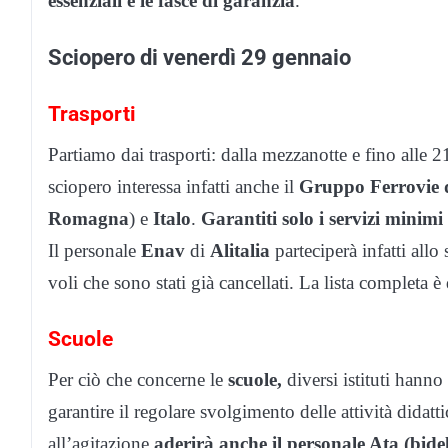
essenziali e le fasce di garanzia
.
Sciopero di venerdì 29 gennaio
Trasporti
Partiamo dai trasporti: dalla mezzanotte e fino alle 
sciopero interessa infatti anche il
Gruppo Ferrovie d
Romagna
) e
Italo
.
Garantiti solo i servizi minimi 
Il personale
Enav
di
Alitalia
parteciperà infatti allo
voli che sono stati già cancellati. La lista completa è
Scuole
Per ciò che concerne le
scuole,
diversi istituti hanno
garantire il regolare svolgimento delle attività didatt
all’agitazione
aderirà anche il personale Ata (bidel