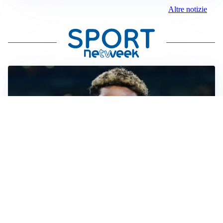
Altre notizie
MERCATO JUVE
La Juve accelera per Suzuki e Lucumi, lo United apre