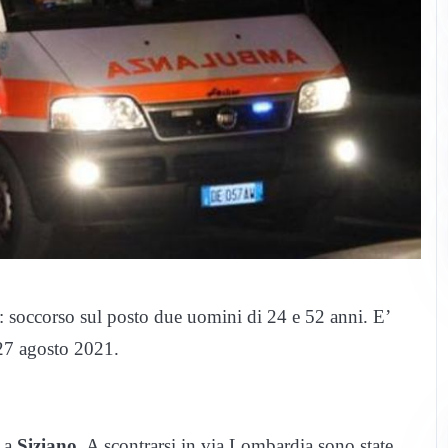
: soccorso sul posto due uomini di 24 e 52 anni. E’
 27 agosto 2021.
e a
Siziano.
A scontrarsi in via Lombardia sono state