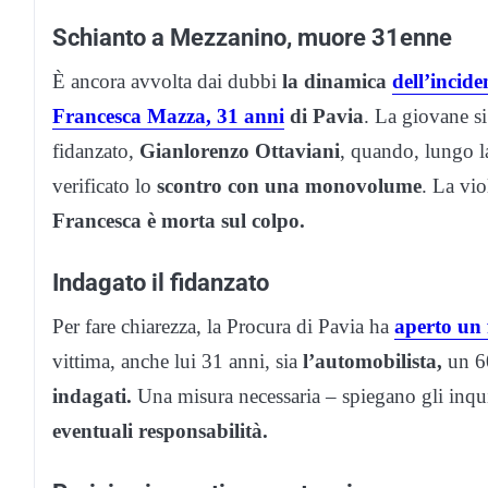
Schianto a Mezzanino, muore 31enne
È ancora avvolta dai dubbi
la dinamica
dell’incide
Francesca Mazza, 31 anni
di Pavia
. La giovane s
fidanzato,
Gianlorenzo Ottaviani
, quando, lungo l
verificato lo
scontro con una monovolume
. La vio
Francesca è morta sul colpo.
Indagato il fidanzato
Per fare chiarezza, la Procura di Pavia ha
aperto un 
vittima, anche lui 31 anni, sia
l’automobilista,
un 60
indagati.
Una misura necessaria – spiegano gli inqu
eventuali responsabilità.