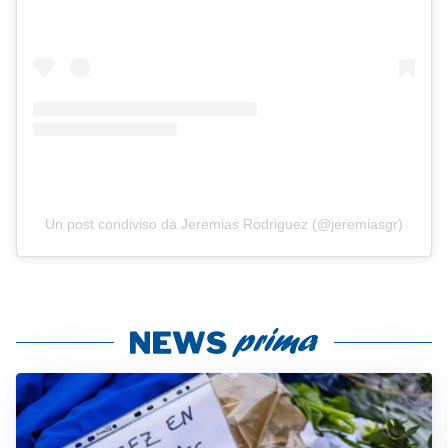
Un post condiviso da Jeremias Rodriguez (@jeremiasgr)