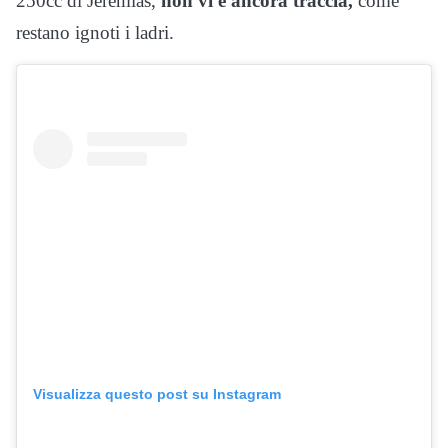
250cc di Jeremias,
non vi è ancora traccia,
come
restano ignoti i ladri.
Visualizza questo post su Instagram