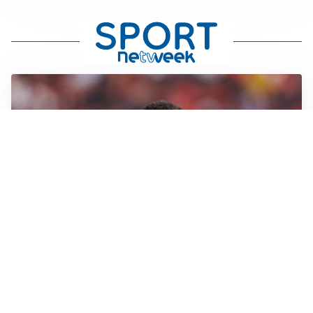
AFFARE IN CHIUSURA
Barcellona, colpo Rodri: battuto il Real Madrid
MOTIVATO