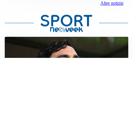
Altre notizie
L'ALLARME
Sassuolo, l’allarme di Aquilani: “Non ho difensori, ma
mi fido della società”