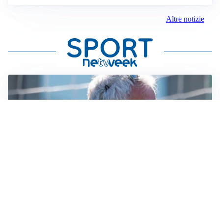
Altre notizie
LA NOVITÀ
Le regole di Mourinho al Real