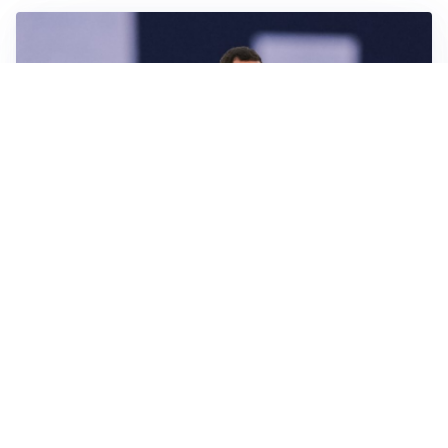
CALCIOMERCATO
Milan, ufficiale la risoluzione di Bennacer: il
comunicato
AMICHEVOLI
Milan, altro test per Amorim: le possibili scelte per il
Chelsea