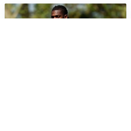
AMICHEVOLI
Milan, altro test per Amorim: le possibili scelte per il
Chelsea
AMICHEVOLI
Juventus-Inter, antipasto di Serie A: le probabili
formazioni