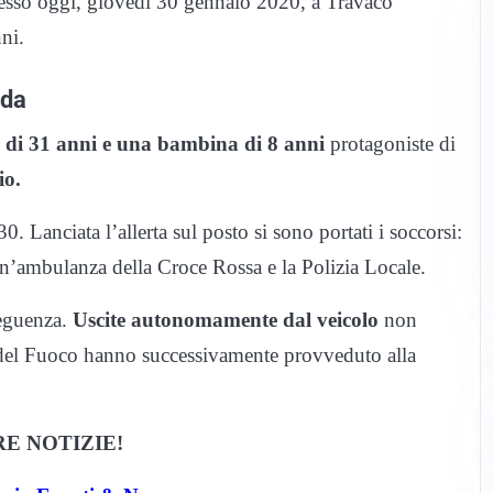
uccesso oggi, giovedì 30 gennaio 2020, a Travacò
ni.
ada
di 31 anni e una bambina di 8 anni
protagoniste di
io.
0. Lanciata l’allerta sul posto si sono portati i soccorsi:
un’ambulanza della Croce Rossa e la Polizia Locale.
seguenza.
Uscite autonomamente dal veicolo
non
li del Fuoco hanno successivamente provveduto alla
E NOTIZIE!