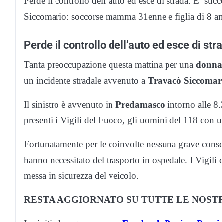
Perde il controllo dell’auto ed esce di strada. E’ s
Siccomario: soccorse mamma 31enne e figlia di 8 an
Perde il controllo dell’auto ed esce di str
Tanta preoccupazione questa mattina per una
donna 
un incidente stradale avvenuto a
Travacò Siccomar
Il sinistro è avvenuto in
Predamasco
intorno alle 8.3
presenti i Vigili del Fuoco, gli uomini del 118 con 
Fortunatamente per le coinvolte nessuna grave con
hanno necessitato del trasporto in ospedale. I Vigi
messa in sicurezza del veicolo.
RESTA AGGIORNATO SU TUTTE LE NOSTR