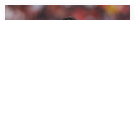
AFFARE IN CHIUSURA
Barcellona, colpo Rodri: battuto il Real Madrid
MOTIVATO
Douglas Luiz dice no all’Everton e punta sulla
Juventus
RIENTRO A RILENTO