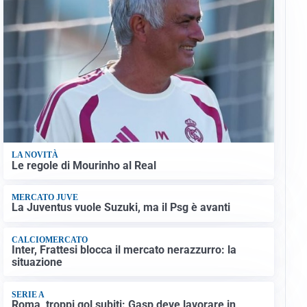
LA NOVITÀ
Le regole di Mourinho al Real
MERCATO JUVE
La Juventus vuole Suzuki, ma il Psg è avanti
CALCIOMERCATO
Inter, Frattesi blocca il mercato nerazzurro: la
situazione
SERIE A
Roma, troppi gol subiti: Gasp deve lavorare in