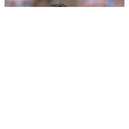
IL NOME NUOVO
Napoli, Musso resta un’opzione per la porta
TITOLARE IN CAMPIONATO
Inter, tocca a Pio Esposito: Chivu gli affida l’attacco
LE PAROLE
Spalletti prepara la Juve: “Con l’Inter servirà essere
squadra”