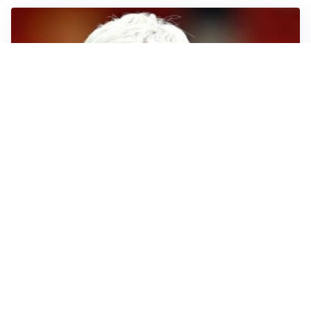
SERIE A
Roma, troppi gol subiti: Gasp deve lavorare in difesa
SERIE A
Milan, quanto lavoro per Amorim: il campo parla
chiaro
LE PAROLE
Milan, Amorim: “Sapevamo delle difficoltà, faremo