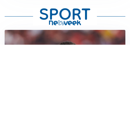
AFFARE IN CHIUSURA
Barcellona, colpo Rodri: battuto il Real Madrid
MOTIVATO