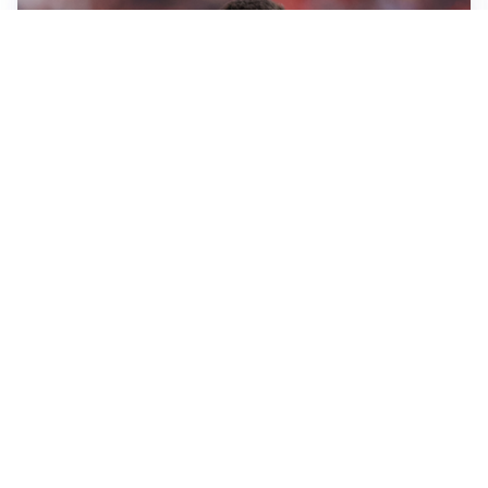
AFFARE IN CHIUSURA
Barcellona, colpo Rodri: battuto il Real Madrid
MOTIVATO
Douglas Luiz dice no all’Everton e punta sulla
Juventus
RIENTRO A RILENTO
Alcaraz, US Open lontano: la corsa contro il tempo
continua