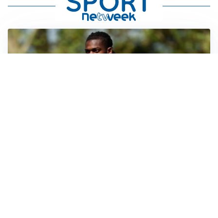
AMICHEVOLI
Milan, altro test per Amorim: le possibili scelte per il
Chelsea
AMICHEVOLI
Juventus-Inter, antipasto di Serie A: le probabili