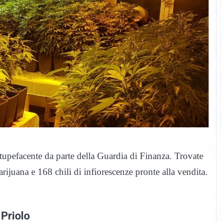
tupefacente da parte della Guardia di Finanza. Trovate
rijuana e 168 chili di infiorescenze pronte alla vendita.
 Priolo