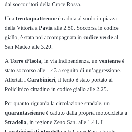
dai soccorritori della Croce Rossa.
Una
trentaquattrenne
è caduta al suolo in piazza
della Vittoria a
Pavia
alle 2.50. Soccorsa in codice
giallo, è stata poi accompagnata in
codice verde
al
San Matteo alle 3.20.
A
Torre d’Isola
, in via Indipendenza, un
ventenne
è
stato soccorso alle 1.43 a seguito di un’aggressione.
Allertati i
Carabinieri
, il ferito è stato portato al
Policlinico cittadino in codice giallo alle 2.25.
Per quanto riguarda la circolazione stradale, un
quarantaseienne
è caduto dalla propria motocicletta a
Stradella
, in regione Zeno San, alle 1.41. I
Carabinieri di Stradella
e la Croce Rossa locale