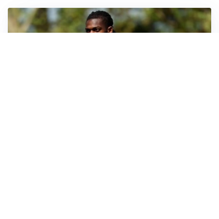
AMICHEVOLI
Milan, altro test per Amorim: le possibili scelte per il
Chelsea
AMICHEVOLI
Juventus-Inter, antipasto di Serie A: le probabili
formazioni