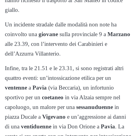
hanno richiesto il trasporto al San Matteo in codice
giallo.
Un incidente stradale dalle modalità non note ha
coinvolto una
giovane
sulla provinciale 9 a
Marzano
alle 23.39, con l’intervento dei Carabinieri e
dell’Azzurra Villanterio.
Infine, tra le 21.51 e le 23.31, si sono registrati altri
quattro eventi: un’intossicazione etilica per un
ventenne
a
Pavia
(via Beccaria), un infortunio
sportivo per un
coetaneo
in via Alzaia sempre nel
capoluogo, un malore per una
sessanuduenne
in
piazza Ducale a
Vigevano
e un’aggressione ai danni
di una
ventiduenne
in via Don Orione a
Pavia
. La