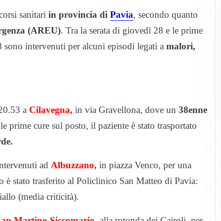
orsi sanitari
in provincia di
Pavia
, secondo quanto
Urgenza (AREU)
. Tra la serata di giovedì 28 e le prime
 sono intervenuti per alcuni episodi legati a
malori,
e 20.53 a
Cilavegna,
in via Gravellona, dove un
38enne
le prime cure sul posto, il paziente è stato trasportato
rde.
intervenuti ad
Albuzzano,
in piazza Venco, per una
 è stato trasferito al Policlinico San Matteo di Pavia:
llo (media criticità).
San Martino Siccomario
, alla rotonda dei Cairoli, per