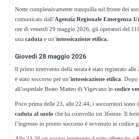
Notte complessivamente tranquilla sul fronte dei socc
comunicato dall’
Agenzia Regionale Emergenza 
ore di venerdì 29 maggio 2026, gli operatori del 118
una
caduta
e un’
intossicazione etilica.
Giovedì 28 maggio 2026
Il primo intervento della serata è stato registrato all
è stato soccorso per un’
intossicazione etilica
. Dopo 
all’ospedale Beato Matteo di Vigevano in
codice ve
Poco prima delle 23, alle 22.44, i soccorritori sono 
caduta al suolo
che ha coinvolto un 36enne. Il ferito
l’ingresso in pronto soccorso è avvenuto in codice gia
Alle 23.20 un nuovo intervento è stato effettuato a