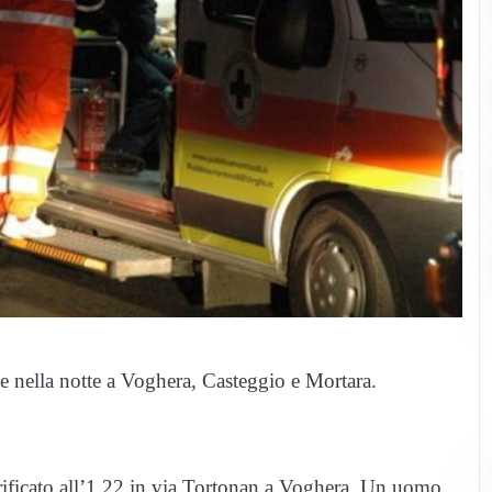
ne nella notte a Voghera, Casteggio e Mortara.
 verificato all’1.22 in via Tortonan a Voghera. Un uomo