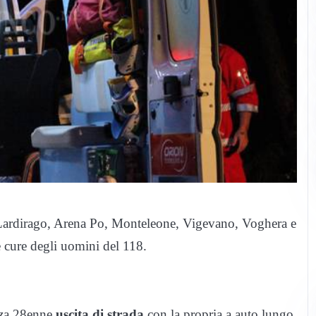
 a Lardirago, Arena Po, Monteleone, Vigevano, Voghera e
e cure degli uomini del 118.
zza 28enne
uscita di strada
con la propria a auto lungo