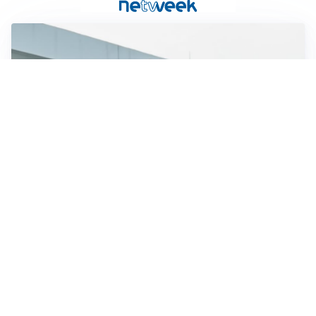
TRATTATIVA IN SALITA
Romero, l’Atletico accelera: Inter costretta a inseguire
GUERRA APERTA
Il ds del Cagliari contro Esposito: “Tentativo di
estorsione”