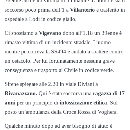
56enne anche lui vittima di un malore. L’uomo è stato
soccorso poco prima dell’1 a
Villanterio
e trasferito in
ospedale a Lodi in codice giallo.
Ci spostiamo a
Vigevano
dopo all’1.18 un 39enne è
rimasto vittima di un incidente stradale. L’uomo
mentre percorreva la SS494 è andato a sbattere contro
un ostacolo. Per lui fortunatamente nessuna grave
conseguenza e trasporto al Civile in codice verde.
Sirene spiegate alle 2.20 in viale Diviani a
Rivanazzano.
Qui è stata soccorsa una
ragazza di 17
anni
per un principio di
intossicazione etilica
. Sul
posto un’ambulanza della Croce Rossa di Voghera.
Qualche minuto dopo ad aver bisogno di aiuto è