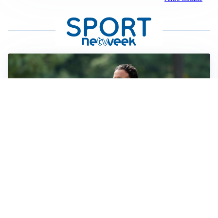
LE PAROLE
Milan, Amorim: “Sapevamo delle difficoltà, faremo
delle scelte”