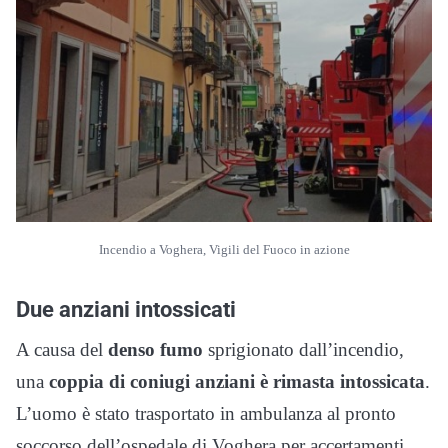
Incendio a Voghera, Vigili del Fuoco in azione
Due anziani intossicati
A causa del
denso fumo
sprigionato dall’incendio,
una
coppia di coniugi anziani è rimasta intossicata
.
L’uomo è stato trasportato in ambulanza al pronto
soccorso dell’ospedale di Voghera per accertamenti,