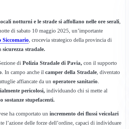
ali notturni e le strade si affollano nelle ore serali
,
lla notte di sabato 10 maggio 2025, un’importante
 Siccomario
, crocevia strategico della provincia di
la
sicurezza stradale.
 Sezione di
Polizia Stradale di Pavia,
con il supporto
o
. In campo anche il
camper della Stradale
, diventato
attuglie affiancate da un
operatore sanitario
.
almente pericolosi,
individuando chi si mette al
 o sostanze stupefacenti.
 pavese ha comportato un
incremento dei flussi veicolari
e l’azione delle forze dell’ordine, capaci di individuare