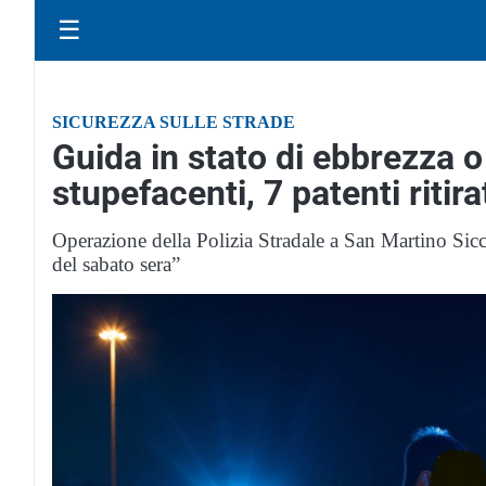
☰
SICUREZZA SULLE STRADE
Guida in stato di ebbrezza o 
stupefacenti, 7 patenti ritir
Operazione della Polizia Stradale a San Martino Siccom
del sabato sera”