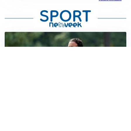
LE PAROLE
Milan, Amorim: “Sapevamo delle difficoltà, faremo
delle scelte”