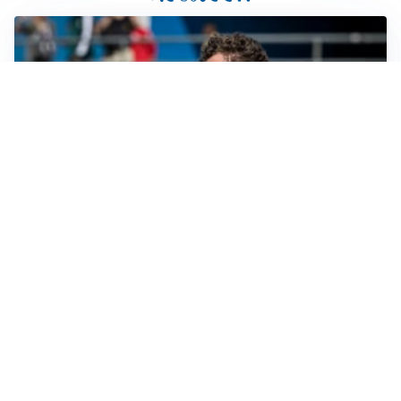
CALCIOMERCATO
Cagliari, il caso Esposito continua. Intanto arriva
Maldini
CALCIOMERCATO
Napoli, il solito Lukaku: non si presenta in ritiro, è
rottura