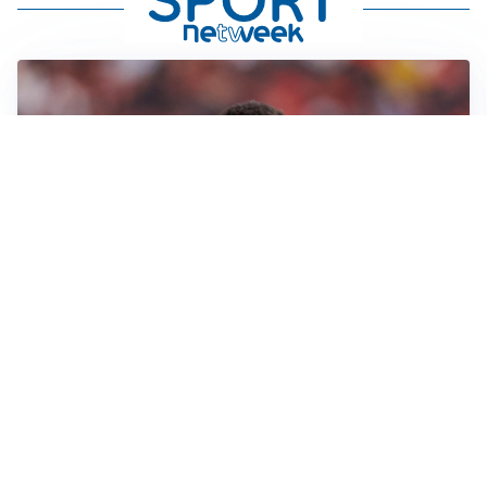
AFFARE IN CHIUSURA
Barcellona, colpo Rodri: battuto il Real Madrid
MOTIVATO
Douglas Luiz dice no all’Everton e punta sulla
Juventus