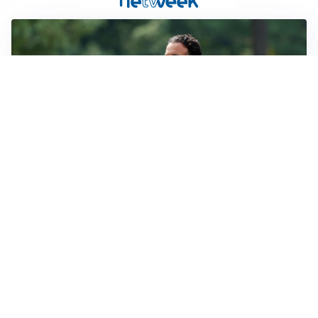
LE PAROLE
Milan, Amorim: “Sapevamo delle difficoltà, faremo
delle scelte”
LE PAROLE
Juventus, Spalletti soddisfatto: “I nuovi? Li ho visti
molto bene”