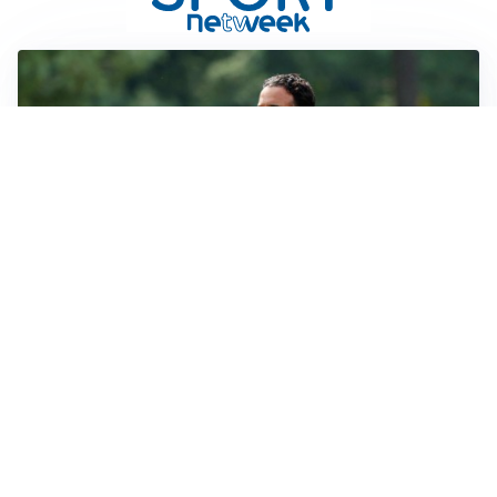
LE PAROLE
Milan, Amorim: “Sapevamo delle difficoltà, faremo
delle scelte”
LE PAROLE
Juventus, Spalletti soddisfatto: “I nuovi? Li ho visti
molto bene”