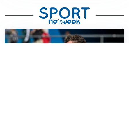
CALCIOMERCATO
Cagliari, il caso Esposito continua. Intanto arriva
Maldini