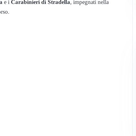
la
e i
Carabinieri di Stradella
, impegnati nella
orso.