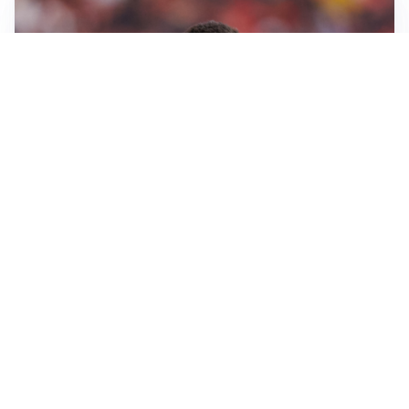
AFFARE IN CHIUSURA
Barcellona, colpo Rodri: battuto il Real Madrid
MOTIVATO
Douglas Luiz dice no all’Everton e punta sulla
Juventus
RIENTRO A RILENTO
Alcaraz, US Open lontano: la corsa contro il tempo
continua