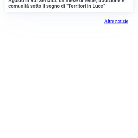
Agosto in Val Seriana: un mese di feste, tradizione e
comunità sotto il segno di “Territori in Luce”
Altre notizie
Prima Pavia
Registrazione tribunale:
Lecco 5/2018 3/13/2018
ROC:
15381
Direttore responsabile:
Daniele Pirola