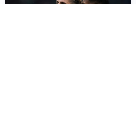
MILAN
Maignan e Rabiot, il rientro slitta e i tifosi si dividono
L’ANNUNCIO
Sinner sceglie la salute: niente Cincinnati, tutto sugli
US Open
IL LUTTO
Livio Berruti, lo sport piange l’eroe di Roma 1960
LA NOVITÀ