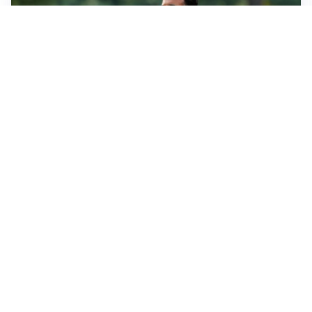
LE PAROLE
Milan, Amorim: “Sapevamo delle difficoltà, faremo
delle scelte”
LE PAROLE
Juventus, Spalletti soddisfatto: “I nuovi? Li ho visti
molto bene”
AMICHEVOLI
Il Milan crolla contro il Chelsea: 3-0 e prima sconfitta
per Amorim