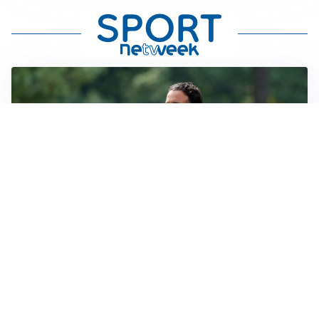
LE PAROLE
Milan, Amorim: “Sapevamo delle difficoltà, faremo
delle scelte”