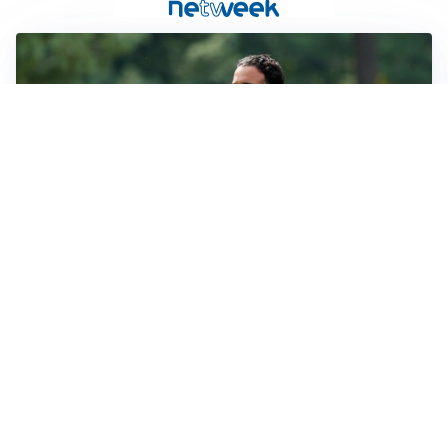
LE PAROLE
Milan, Amorim: “Sapevamo delle difficoltà, faremo
delle scelte”
LE PAROLE
Juventus, Spalletti soddisfatto: “I nuovi? Li ho visti
molto bene”