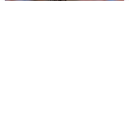
IL NOME NUOVO
Napoli, Musso resta un’opzione per la porta
TITOLARE IN CAMPIONATO
Inter, tocca a Pio Esposito: Chivu gli affida l’attacco
LE PAROLE
Spalletti prepara la Juve: “Con l’Inter servirà essere
squadra”
LONTANO DALL'ITALIA