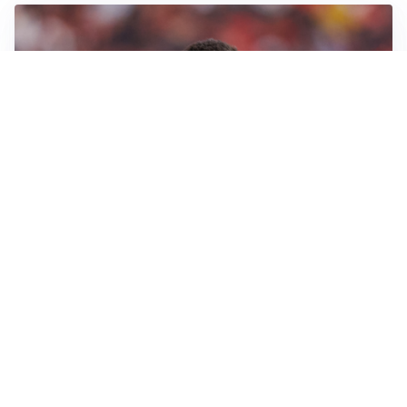
AFFARE IN CHIUSURA
Barcellona, colpo Rodri: battuto il Real Madrid
MOTIVATO
Douglas Luiz dice no all’Everton e punta sulla
Juventus
RIENTRO A RILENTO
Alcaraz, US Open lontano: la corsa contro il tempo