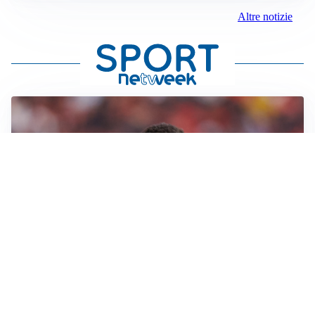
Altre notizie
AFFARE IN CHIUSURA
Barcellona, colpo Rodri: battuto il Real Madrid