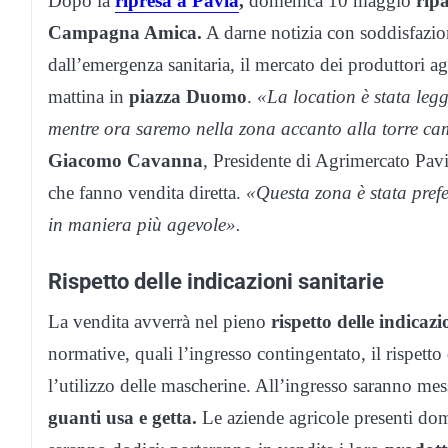
Dopo la
ripresa a Pavia
,
domenica 10 maggio
rip
Campagna Amica.
A darne notizia con soddisfazion
dall’emergenza sanitaria, il mercato dei produttori a
mattina in
piazza Duomo
.
«La location è stata leg
mentre ora saremo nella zona accanto alla torre c
Giacomo Cavanna
, Presidente di Agrimercato Pavia
che fanno vendita diretta.
«Questa zona è stata prefe
in maniera più agevole».
Rispetto delle indicazioni sanitarie
La vendita avverrà nel pieno
rispetto delle indicazi
normative, quali l’ingresso contingentato, il rispetto
l’utilizzo delle mascherine. All’ingresso saranno mes
guanti usa e getta.
Le aziende agricole presenti do