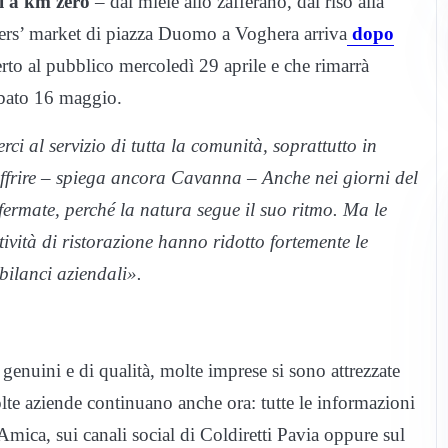
i a km zero
– dal miele allo zafferano, dal riso alla
rmers’ market di piazza Duomo a Voghera arriva
dopo
erto al pubblico mercoledì 29 aprile e che rimarrà
abato 16 maggio.
ci al servizio di tutta la comunità, soprattutto in
ffrire – spiega ancora Cavanna – Anche nei giorni del
 fermate, perché la natura segue il suo ritmo. Ma le
ttività di ristorazione hanno ridotto fortemente le
bilanci aziendali».
 genuini e di qualità, molte imprese si sono attrezzate
olte aziende continuano anche ora: tutte le informazioni
mica, sui canali social di Coldiretti Pavia oppure sul