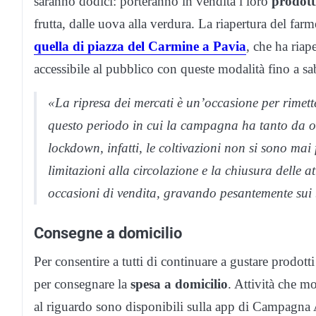
saranno dodici: porteranno in vendita i loro
prodott
frutta, dalle uova alla verdura. La riapertura del fa
quella di piazza del Carmine a Pavia
, che ha riap
accessibile al pubblico con queste modalità fino a s
«La ripresa dei mercati è un’occasione per rimetter
questo periodo in cui la campagna ha tanto da o
lockdown, infatti, le coltivazioni non si sono mai
limitazioni alla circolazione e la chiusura delle a
occasioni di vendita, gravando pesantemente sui 
Consegne a domicilio
Per consentire a tutti di continuare a gustare prodotti
per consegnare la
spesa a domicilio
. Attività che m
al riguardo sono disponibili sulla app di Campagna A