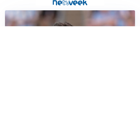
IL NOME NUOVO
Napoli, Musso resta un’opzione per la porta
TITOLARE IN CAMPIONATO
Inter, tocca a Pio Esposito: Chivu gli affida l’attacco
LE PAROLE