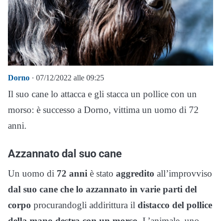
Dorno
· 07/12/2022 alle 09:25
Il suo cane lo attacca e gli stacca un pollice con un
morso: è successo a Dorno, vittima un uomo di 72
anni.
Azzannato dal suo cane
Un uomo di
72 anni
è stato
aggredito
all’improvviso
dal suo cane che lo azzannato in varie parti del
corpo
procurandogli addirittura il
distacco del pollice
della mano destra con un morso
. L’animale, uno