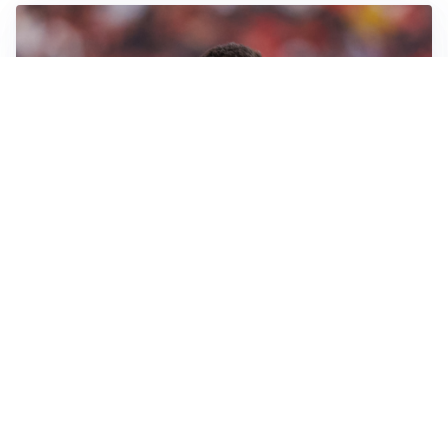
AFFARE IN CHIUSURA
Barcellona, colpo Rodri: battuto il Real Madrid
MOTIVATO
Douglas Luiz dice no all’Everton e punta sulla
Juventus
RIENTRO A RILENTO
Alcaraz, US Open lontano: la corsa contro il tempo